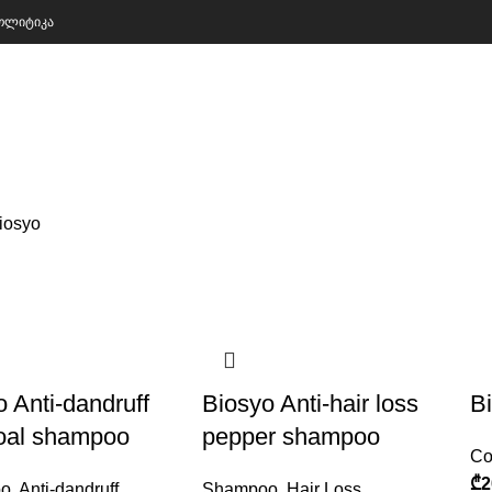
პოლიტიკა
iosyo
 Anti-dandruff
Biosyo Anti-hair loss
B
oal shampoo
pepper shampoo
Co
₾
2
o
,
Anti-dandruff
Shampoo
,
Hair Loss