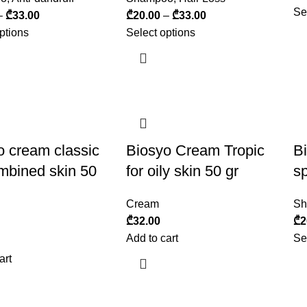
Se
–
₾
33.00
₾
20.00
–
₾
33.00
ptions
Select options
o cream classic
Biosyo Cream Tropic
Bi
ombined skin 50
for oily skin 50 gr
s
Cream
Sh
₾
32.00
₾
2
Add to cart
Se
art