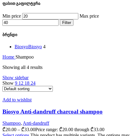
ფასით გაფილტვრა
Min price
Max price
Filter
ბრენდი
Biosyo
Biosyo
4
Home
Shampoo
Showing all 4 results
Show sidebar
Show
9
12
18
24
Add to wishlist
Biosyo Anti-dandruff charcoal shampoo
Shampoo
,
Anti-dandruff
₾
20.00
–
₾
33.00
Price range: ₾20.00 through ₾33.00
Select options
This product has multiple variants. The options may