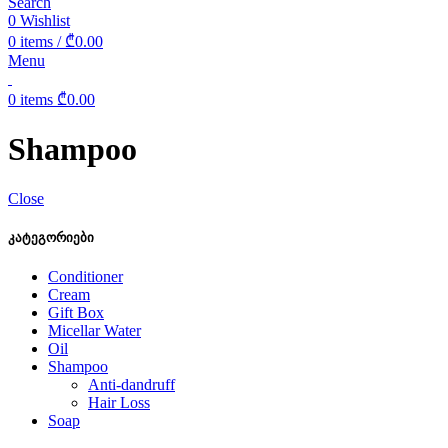
Search
0
Wishlist
0
items
/
₾
0.00
Menu
0
items
₾
0.00
Shampoo
Close
კატეგორიები
Conditioner
Cream
Gift Box
Micellar Water
Oil
Shampoo
Anti-dandruff
Hair Loss
Soap