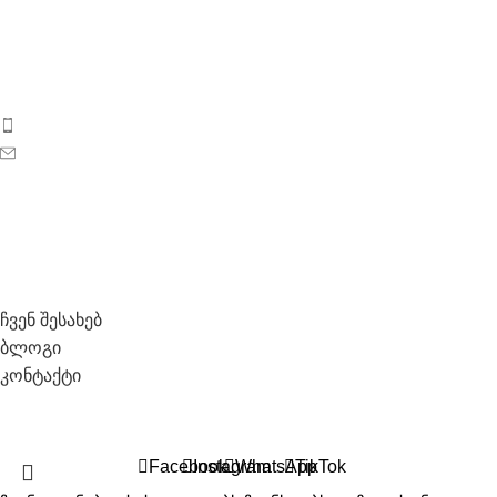
ბიოსიოს პროდუქცია საქართველოს ბაზარზე 2017 წლიდან
გამოჩნდა. ეს არის ახალგაზრდა, დინამიკურად
განვითარებადი კოსმეტიკური კომპანია საქართველოდან.
ტელეფონი: 596 69 40 40
ელ-ფოსტა: sales@biosyo.ge
სოციალური ქსელები
საჭირო ლინკები
ჩვენ შესახებ
ბლოგი
კონტაქტი
All Right Recerved © 2026 Biosyo
Facebook
Instagram
WhatsApp
TikTok