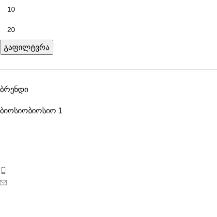
გაფილტვრა
ბრენდი
ბიოსიო
ბიოსიო
1
ბიოსიოს პროდუქცია საქართველოს ბაზარზე 2017 წლიდან
გამოჩნდა. ეს არის ახალგაზრდა, დინამიკურად
განვითარებადი კოსმეტიკური კომპანია საქართველოდან.
ტელეფონი: 596 69 40 40
ელ-ფოსტა: sales@biosyo.ge
სოციალური ქსელები
საჭირო ლინკები